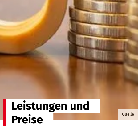
Leistungen und
©somma
Quelle
Preise