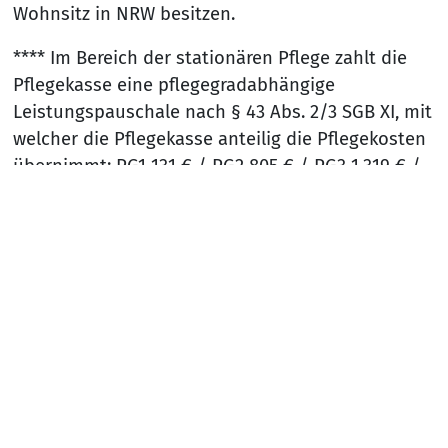
Wohnsitz in NRW besitzen.
**** Im Bereich der stationären Pflege zahlt die
Pflegekasse eine pflegegradabhängige
Leistungspauschale nach § 43 Abs. 2/3 SGB XI, mit
welcher die Pflegekasse anteilig die Pflegekosten
übernimmt: PG1 131 € / PG2 805 € / PG3 1.319 € /
PG4 1.855 € / PG5 2.096 €
Bei der Kurzzeitpflege zahlt die Pflegekasse für
Nach
Personen mit einen Pflegegrad zwischen 2 und 5
einen Gesamtbetrag von bis zu 1.854,- € jährlich.
Bei einem bereits bescheinigten Pflegegrad von
mehr als sechs Monaten gewährt die Pflegekasse
die sogenannte Verhinderungspflege. Diese kann
durch eine Umwidmung die Kurzzeitpflege auf ein
weiteres Budget von bis zu 1.685,- € jährlich
erweitern.