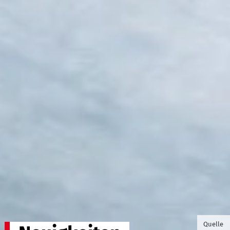
©Foto v
Quelle