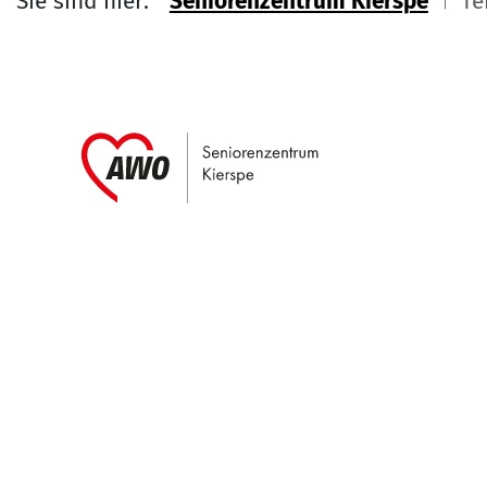
Sie sind hier:
Seniorenzentrum Kierspe
Te
Link zu Home
Service Informati
Kontakt
Seniorenzentrum Kierspe
Haunerbusch 19-21