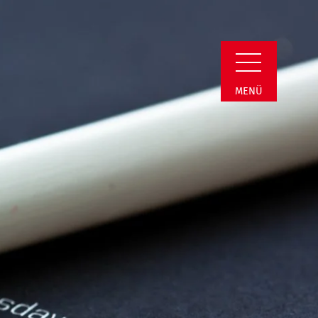
ail
MENÜ